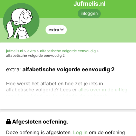
Jufmelis.nl
inloggen
extra
jufmelis.nl
extra
alfabetische volgorde eenvoudig
alfabetische volgorde eenvoudig 2
extra:
alfabetische volgorde eenvoudig 2
Hoe werkt het alfabet en hoe zet je iets in
alfabetische volgorde? Lees er
alles over in de uitleg
over het alfabet en de alfabetische volgorde.
Als je liever
moeilijkere opdrachten maakt over
alfabetische volgorde
dan kan dat ook.
Afgesloten oefening.
Zet de onderstaande fruitsoorten in alfabetische
volgorde.
Deze oefening is afgesloten.
Log in
om de oefening