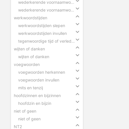
wederkerende voornaamwoorden
wederkerende voornaamwoorden in zinnen
werkwoordstijden
werkwoordstijden slepen
werkwoordstijden invullen
tegenwoordige tijd of verleden tijd
wijten of danken
wijten of danken
voegwoorden
voegwoorden herkennen
voegwoorden invullen
mits en tenzij
hoofdzinnen en bijzinnen
hoofdzin en bijzin
niet of geen
niet of geen
NT2