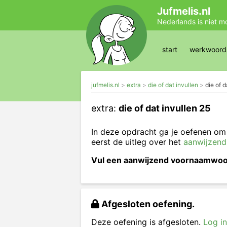
Jufmelis.nl
Nederlands is niet m
start
werkwoords
jufmelis.nl
extra
die of dat invullen
die of d
extra:
die of dat invullen 25
In deze opdracht ga je oefenen om
eerst de uitleg over het
aanwijzen
Vul een aanwijzend voornaamwoord
Afgesloten oefening.
Deze oefening is afgesloten.
Log in