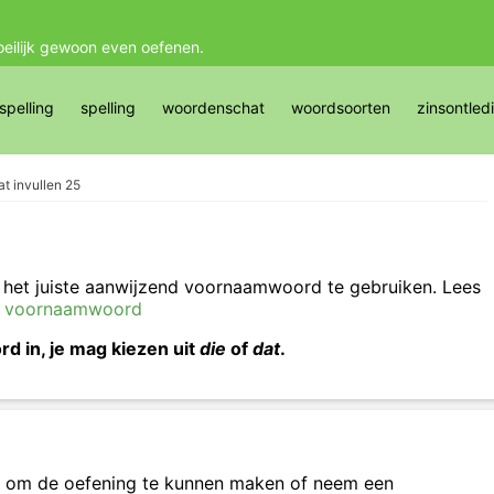
oeilijk gewoon even oefenen.
pelling
spelling
woordenschat
woordsoorten
zinsontled
at invullen 25
 het juiste aanwijzend voornaamwoord te gebruiken. Lees
d voornaamwoord
 in, je mag kiezen uit
die
of
dat
.
om de oefening te kunnen maken of neem een