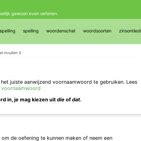
oeilijk gewoon even oefenen.
pelling
spelling
woordenschat
woordsoorten
zinsontled
at invullen 3
 het juiste aanwijzend voornaamwoord te gebruiken. Lees
d voornaamwoord
 in, je mag kiezen uit
die
of
dat
.
om de oefening te kunnen maken of neem een