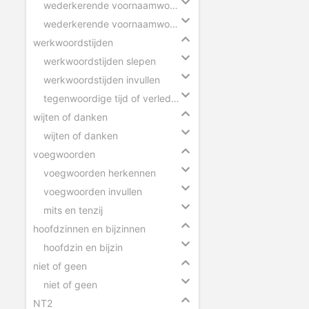
wederkerende voornaamwoorden
wederkerende voornaamwoorden in zinnen
werkwoordstijden
werkwoordstijden slepen
werkwoordstijden invullen
tegenwoordige tijd of verleden tijd
wijten of danken
wijten of danken
voegwoorden
voegwoorden herkennen
voegwoorden invullen
mits en tenzij
hoofdzinnen en bijzinnen
hoofdzin en bijzin
niet of geen
niet of geen
NT2