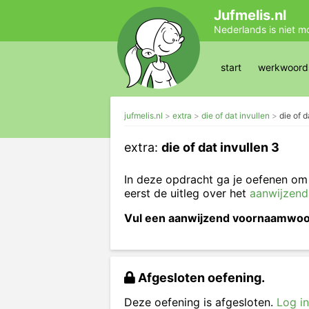
Jufmelis.nl
Nederlands is niet m
start
werkwoords
jufmelis.nl
extra
die of dat invullen
die of d
extra:
die of dat invullen 3
In deze opdracht ga je oefenen om
eerst de uitleg over het
aanwijzen
Vul een aanwijzend voornaamwoord
Afgesloten oefening.
Deze oefening is afgesloten.
Log in