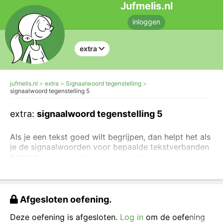
Jufmelis.nl
inloggen
extra
jufmelis.nl
extra
Signaalwoord tegenstelling
signaalwoord tegenstelling 5
extra:
signaalwoord tegenstelling 5
Als je een tekst goed wilt begrijpen, dan helpt het als
je de signaalwoorden voor bepaalde tekstverbanden
herkent.
Lees hier de algemene uitleg over
signaalwoorden en tekstverbanden.
Je gaat hier oefenen met het herkennen van
de
signaalwoorden voor tegenstelling
.
Klik op de
Afgesloten oefening.
woorden die een signaalwoord voor tegenstelling
zouden kunnen zijn.
Deze oefening is afgesloten.
Log in
om de oefening