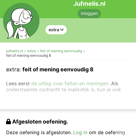
Jufmelis.nl
inloggen
extra
jufmelis.nl
extra
feit of mening eenvoudig
feit of mening eenvoudig 8
extra:
feit of mening eenvoudig 8
Lees eerst
de uitleg over feiten en meningen
. Als
onderstaande opdracht te makkelijk is, kun je ook
direct
naar moeilijkere opdrachten over feiten en
meningen
.
Klik bij iedere zin het juiste woord aan. Kies uit
feit
of
mening.
Afgesloten oefening.
Deze oefening is afgesloten.
Log in
om de oefening