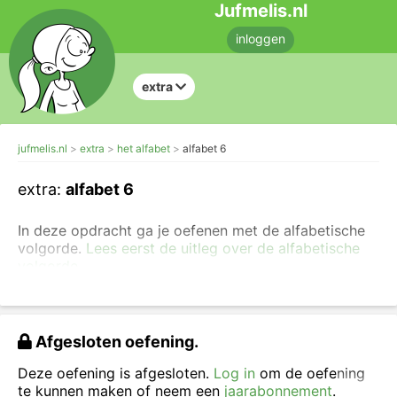
Jufmelis.nl
inloggen
extra
jufmelis.nl
extra
het alfabet
alfabet 6
extra:
alfabet 6
In deze opdracht ga je oefenen met de alfabetische
volgorde.
Lees eerst de uitleg over de alfabetische
volgorde
.
Sleep de woorden naar het juiste vakje. De
woorden moeten in alfabetische volgorde komen te
staan.
Afgesloten oefening.
Deze oefening is afgesloten.
Log in
om de oefening
te kunnen maken of neem een
jaarabonnement
.