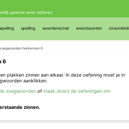
oeilijk gewoon even oefenen.
pelling
spelling
woordenschat
woordsoorten
zinsontled
voegwoorden herkennen 6
n 6
 plakken zinnen aan elkaar. In deze oefening moet je in
gwoorden aanklikken.
n de voegwoorden
of
maak direct de oefeningen om
derstaande zinnen.