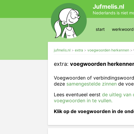
Jufmelis.nl
Nederlands is niet m
start
werkwoords
jufmelis.nl
extra
voegwoorden herkennen
extra:
voegwoorden herkenne
Voegwoorden of verbindingswoorden
deze
samengestelde zinnen
de voe
Lees eventueel eerst
de uitleg va
voegwoorden in te vullen.
Klik op de voegwoorden in de on