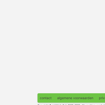
contact
algemene voorwaarden
pri