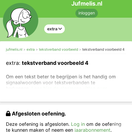
Jufmelis.nl
inloggen
extra
jufmelis.nl
extra
tekstverband voorbeeld
tekstverband voorbeeld 4
extra:
tekstverband voorbeeld 4
Om een tekst beter te begrijpen is het handig om
signaalwoorden voor tekstverbanden te
herkennen.
Lees hier de algemene uitleg over
signaalwoorden en tekstverbanden.
Je gaat hier oefenen met het herkennen van
de
signaalwoorden voor voorbeelden
. In alle
Afgesloten oefening.
onderstaande zinnen staat een voorbeeld, klik op de
signaalwoorden voor voorbeeld
.
Deze oefening is afgesloten.
Log in
om de oefening
te kunnen maken of neem een
jaarabonnement
.