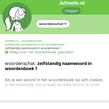
Jufmelis.nl
inloggen
woordenschat
jufmelis.nl
woordenschat
zelfstandig naamwoord in het woordenboek
zelfstandig naamwoord in woordenboek 1
Uitleg over: het woordenboek gebruiken
woordenschat:
zelfstandig naamwoord in
woordenboek 1
Als je een woord in het woordenboek op wilt zoeken,
is het belangrijk dat je weet bij welk woord je moet
kijken in het woordenboek.
Lees de uitleg over het
woordenboek
voordat je deze opdracht maakt.
Deze woorden staan in het meervoud. Schrijf bij elk
woord het trefwoord (de woordenboekvorm).