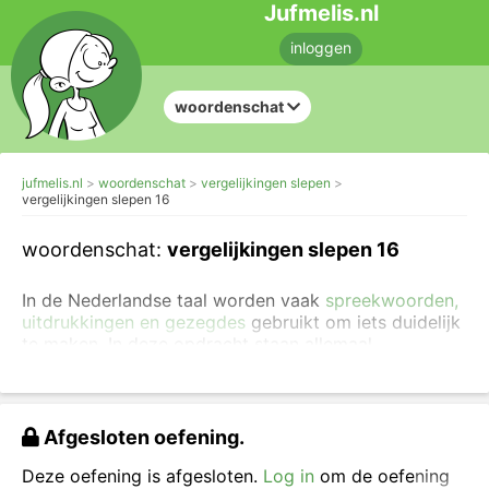
Jufmelis.nl
inloggen
woordenschat
jufmelis.nl
woordenschat
vergelijkingen slepen
vergelijkingen slepen 16
woordenschat:
vergelijkingen slepen 16
In de Nederlandse taal worden vaak
spreekwoorden,
uitdrukkingen en gezegdes
gebruikt om iets duidelijk
te maken. In deze opdracht staan allemaal
vergelijkingen.
Je kunt de betekenis opzoeken in het woordenboek.
Oefen hier hoe je uitdrukkingen kunt opzoeken in een
Afgesloten oefening.
woordenboek.
Deze oefening is afgesloten.
Log in
om de oefening
Sleep de juiste woorden in de vergelijkingen.