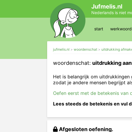
Jufmelis.nl
Nederlands is niet m
start
werkwoords
jufmelis.nl
woordenschat
uitdrukking afmak
woordenschat:
uitdrukking aan
Het is belangrijk om uitdrukkingen
zodat je andere mensen begrijpt al
Oefen eerst met de betekenis van d
Lees steeds de betekenis en vul d
Afgesloten oefening.