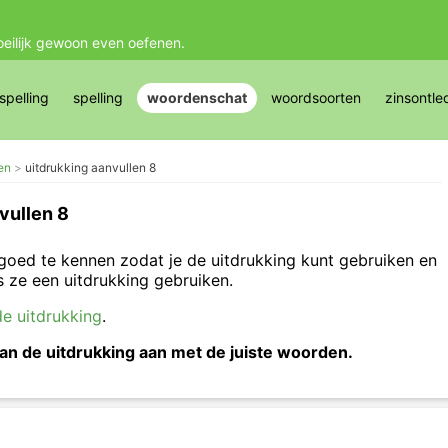
oeilijk gewoon even oefenen.
pelling
spelling
woordenschat
woordsoorten
zinsontle
en
uitdrukking aanvullen 8
vullen 8
 goed te kennen zodat je de uitdrukking kunt gebruiken en
s ze een uitdrukking gebruiken.
e uitdrukking
.
an de uitdrukking aan met de juiste woorden.