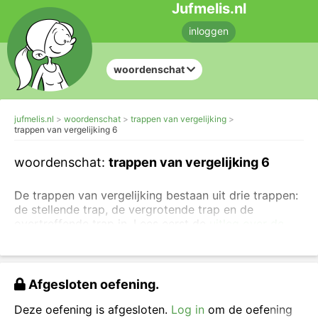
Jufmelis.nl
inloggen
woordenschat
jufmelis.nl
woordenschat
trappen van vergelijking
trappen van vergelijking 6
woordenschat:
trappen van vergelijking 6
De trappen van vergelijking bestaan uit drie trappen:
de stellende trap, de vergrotende trap en de
overtreffende trap in. Lees eerst de
uitleg over de
trappen van vergelijking
.
De stellende trap staat er al, vul de rest in.
Afgesloten oefening.
Deze oefening is afgesloten.
Log in
om de oefening