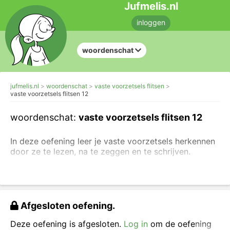
Jufmelis.nl
inloggen
woordenschat
jufmelis.nl
woordenschat
vaste voorzetsels flitsen
vaste voorzetsels flitsen 12
woordenschat:
vaste voorzetsels flitsen 12
In deze oefening leer je vaste voorzetsels herkennen
door ze te lezen, na te zeggen en te schrijven.
Ken je de vaste voorzetsels al?
Maak dan direct de
invuloefeningen over voorzetselvoorwerpen.
Je kunt
ook de uitleg lezen over voorzetselvoorwerpen.
Afgesloten oefening.
Lees de woorden, zeg ze hardop (als dat kan) en
typ de woorden in het vakje.
Deze oefening is afgesloten.
Log in
om de oefening