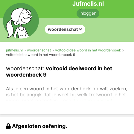
Jufmelis.nl
inloggen
woordenschat
jufmelis.nl
woordenschat
voltooid deelwoord in het woordenboek
voltooid deelwoord in het woordenboek 9
woordenschat:
voltooid deelwoord in het
woordenboek 9
Als je een woord in het woordenboek op wilt zoeken,
is het belangrijk dat je weet bij welk trefwoord je het
woord moet opzoeken. Lees
de uitleg over het
woordenboek
voordat je deze opdracht maakt.
In deze opdrachten staan allerlei
voltooid
deelwoorden
. Hoe zoek je deze voltooid
Afgesloten oefening.
deelwoorden op in het woordenboek?