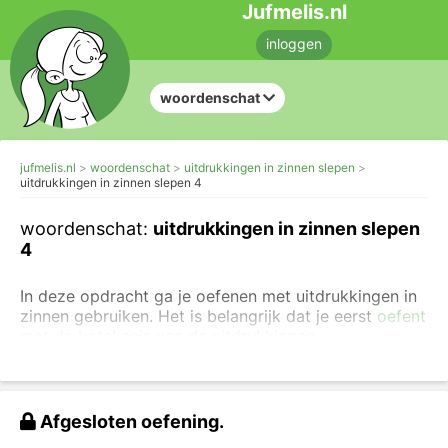
Jufmelis.nl
inloggen
woordenschat
jufmelis.nl
woordenschat
uitdrukkingen in zinnen slepen
uitdrukkingen in zinnen slepen 4
woordenschat:
uitdrukkingen in zinnen slepen
4
In deze opdracht ga je oefenen met uitdrukkingen in
zinnen gebruiken. Het is belangrijk dat je eerst
oefent
met de betekenis van de uitdrukkingen
.
Probeer deze uitdrukkingen vanaf nu ook in het
dagelijks leven te gebruiken.
Afgesloten oefening.
Sleep de juiste uitdrukking in de zin.