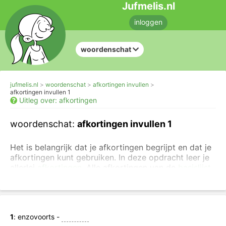
Jufmelis.nl
inloggen
woordenschat
jufmelis.nl
woordenschat
afkortingen invullen
afkortingen invullen 1
Uitleg over: afkortingen
woordenschat:
afkortingen invullen 1
Het is belangrijk dat je afkortingen begrijpt en dat je
afkortingen kunt gebruiken. In deze opdracht leer je
allerlei
afkortingen
. Alle afkortingen van de
basislijst
schooltaalwoorden
staan in de oefeningen.
Je kunt ook eerst
eenvoudige oefeningen maken
over afkortingen
.
1
: enzovoorts -
Geef de afkortingen van de onderstaande woorden.