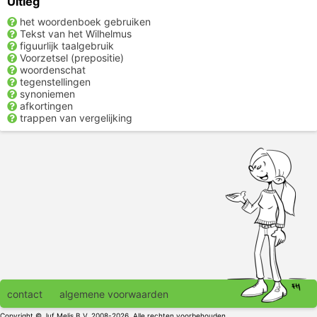
Uitleg
het woordenboek gebruiken
Tekst van het Wilhelmus
figuurlijk taalgebruik
Voorzetsel (prepositie)
woordenschat
tegenstellingen
synoniemen
afkortingen
trappen van vergelijking
contact
algemene voorwaarden
Copyright © Juf Melis B.V. 2008-2026. Alle rechten voorbehouden.