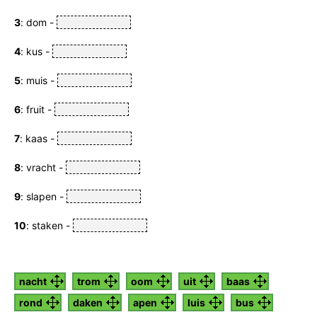
3
: dom -
4
: kus -
5
: muis -
6
: fruit -
7
: kaas -
8
: vracht -
9
: slapen -
10
: staken -
nacht
trom
oom
uit
baas
rond
daken
apen
luis
bus