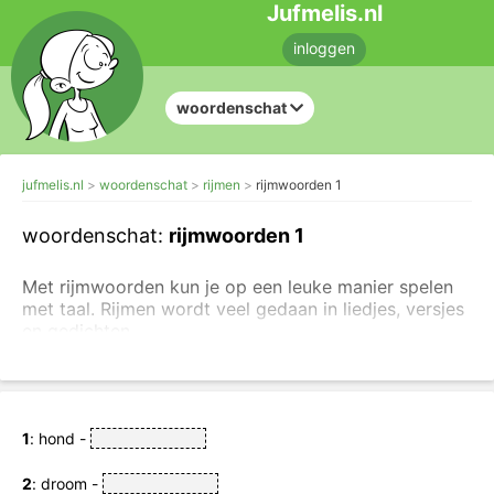
Jufmelis.nl
inloggen
woordenschat
jufmelis.nl
woordenschat
rijmen
rijmwoorden 1
woordenschat:
rijmwoorden 1
Met rijmwoorden kun je op een leuke manier spelen
met taal. Rijmen wordt veel gedaan in liedjes, versjes
en gedichten.
Sleep de rijmwoorden naar de juiste vakjes.
1
: hond -
2
: droom -