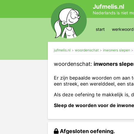
Jufmelis.nl
Nederlands is niet m
start
werkwoords
jufmelis.nl
woordenschat
inwoners slepen
woordenschat:
inwoners slepe
Er zijn bepaalde woorden om aan t
een streek, een werelddeel, een sta
Als deze oefening te makkelijk is, 
Sleep de woorden voor de inwoners
Afgesloten oefening.