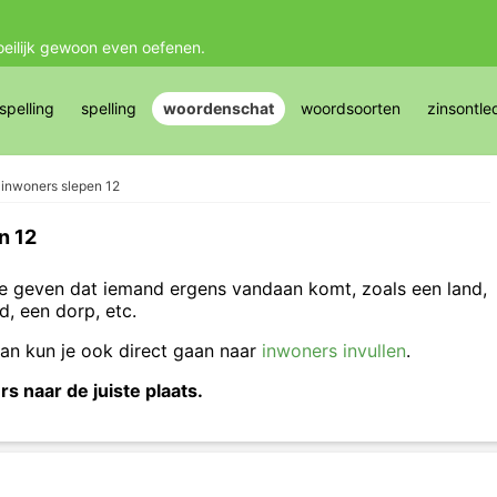
oeilijk gewoon even oefenen.
pelling
spelling
woordenschat
woordsoorten
zinsontle
inwoners slepen 12
n 12
e geven dat iemand ergens vandaan komt, zoals een land,
d, een dorp, etc.
dan kun je ook direct gaan naar
inwoners invullen
.
 naar de juiste plaats.