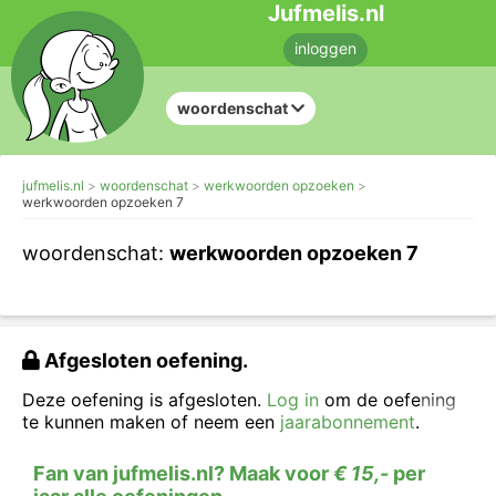
Jufmelis.nl
inloggen
woordenschat
jufmelis.nl
woordenschat
werkwoorden opzoeken
werkwoorden opzoeken 7
woordenschat:
werkwoorden opzoeken 7
Afgesloten oefening.
Deze oefening is afgesloten.
Log in
om de oefening
te kunnen maken of neem een
jaarabonnement
.
Fan van jufmelis.nl? Maak voor
€ 15,-
per