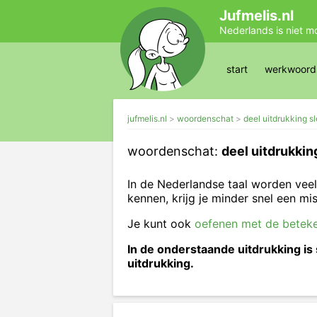
Jufmelis.nl
Nederlands is niet m
start
werkwoords
jufmelis.nl
woordenschat
deel uitdrukking s
woordenschat:
deel uitdrukkin
In de Nederlandse taal worden veel
kennen, krijg je minder snel een mi
Je kunt ook
oefenen met de beteke
In de onderstaande uitdrukking is 
uitdrukking.