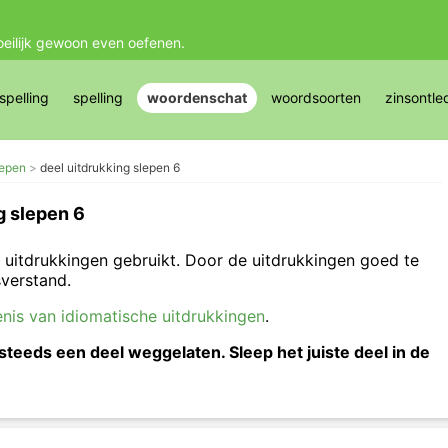
oeilijk gewoon even oefenen.
pelling
spelling
woordenschat
woordsoorten
zinsontle
lepen
deel uitdrukking slepen 6
g slepen 6
 uitdrukkingen gebruikt. Door de uitdrukkingen goed te
sverstand.
nis van idiomatische uitdrukkingen
.
steeds een deel weggelaten. Sleep het juiste deel in de