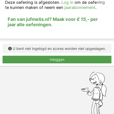
bij elk verkleinwoord het trefwoord (de
Deze oefening is afgesloten.
Log in
om de oefening
woordenboekvorm).
te kunnen maken of neem een
jaarabonnement
.
Fan van jufmelis.nl? Maak voor
€ 15,-
per
jaar alle oefeningen.
U bent niet ingelogd en scores worden niet opgeslagen.
Inloggen