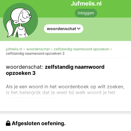
Jufmelis.nl
inloggen
woordenschat
jufmelis.nl
woordenschat
zelfstandig naamwoord opzoeken
zelfstandig naamwoord opzoeken 3
woordenschat:
zelfstandig naamwoord
opzoeken 3
Als je een woord in het woordenboek op wilt zoeken,
is het belangrijk dat je weet bij welk woord je het
woord moet opzoeken.
Lees de uitleg over het
woordenboek
voordat je deze opdracht maakt. Je
kunt ook
de opdrachten maken over de alfabetische
volgorde
.
Afgesloten oefening.
Deze woorden zijn allemaal verkleinwoorden. Typ