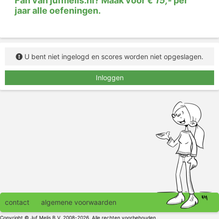
Fan van jufmelis.nl? Maak voor
€ 15,-
per
jaar alle oefeningen.
U bent niet ingelogd en scores worden niet opgeslagen.
Inloggen
contact
algemene voorwaarden
Copyright © Juf Melis B.V. 2008-2026. Alle rechten voorbehouden.