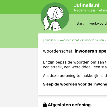
Jufmelis.nl
Nederlands is niet m
start
werkwoords
jufmelis.nl
woordenschat
inwoners slepen
woordenschat:
inwoners slepe
Er zijn bepaalde woorden om aan t
een streek, een werelddeel, een sta
Als deze oefening te makkelijk is, 
Sleep de woorden voor de inwoners
Afgesloten oefening.