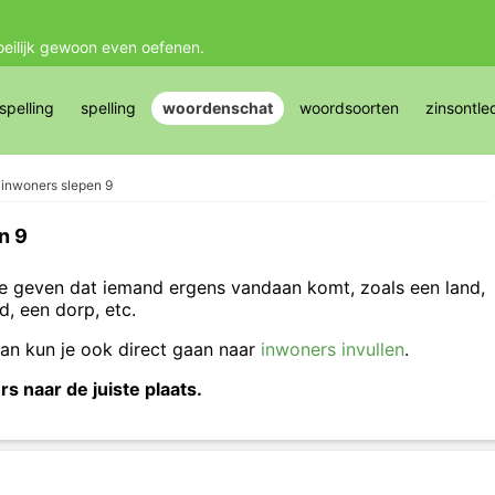
oeilijk gewoon even oefenen.
pelling
spelling
woordenschat
woordsoorten
zinsontle
inwoners slepen 9
n 9
e geven dat iemand ergens vandaan komt, zoals een land,
d, een dorp, etc.
dan kun je ook direct gaan naar
inwoners invullen
.
 naar de juiste plaats.