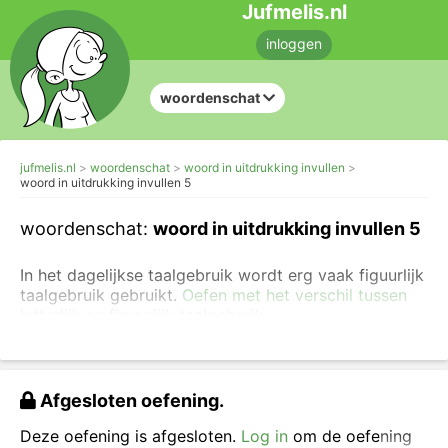
Jufmelis.nl
inloggen
woordenschat
jufmelis.nl
woordenschat
woord in uitdrukking invullen
woord in uitdrukking invullen 5
woordenschat:
woord in uitdrukking invullen 5
In het dagelijkse taalgebruik wordt erg vaak figuurlijk
taalgebruik gebruikt.
Oefen met het verschil tussen
letterlijk en figuurlijk taalgebruik
.
Voorbeelden van figuurlijk taalgebruik zijn
spreekwoorden
en uitdrukkingen. In deze oefening ga
je aan de slag met uitdrukkingen.
Afgesloten oefening.
Er is steeds een woord weggelaten in de
Deze oefening is afgesloten.
Log in
om de oefening
uitdrukking. Vul het juiste woord in.