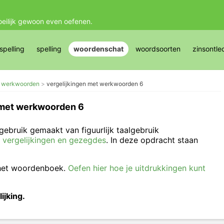
oeilijk gewoon even oefenen.
pelling
spelling
woordenschat
woordsoorten
zinsontle
t werkwoorden
vergelijkingen met werkwoorden 6
 met werkwoorden 6
gebruik gemaakt van figuurlijk taalgebruik
 vergelijkingen en gezegdes
. In deze opdracht staan
 het woordenboek.
Oefen hier hoe je uitdrukkingen kunt
ijking.