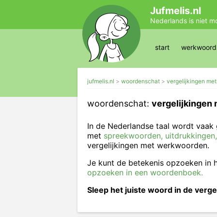
Jufmelis.nl
Nederlands is niet m
start
werkwoords
jufmelis.nl
woordenschat
vergelijkingen me
woordenschat:
vergelijkingen
In de Nederlandse taal wordt vaak 
met
spreekwoorden, uitdrukkingen,
vergelijkingen met werkwoorden.
Je kunt de betekenis opzoeken in
opzoeken in een woordenboek.
Sleep het juiste woord in de vergel