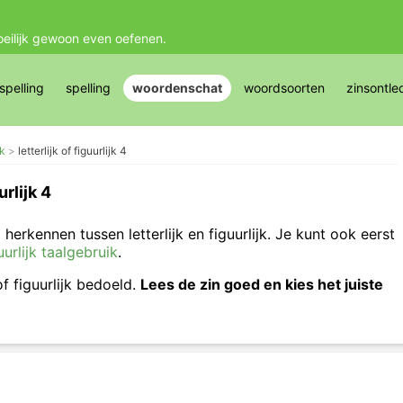
oeilijk gewoon even oefenen.
pelling
spelling
woordenschat
woordsoorten
zinsontle
jk
letterlijk of figuurlijk 4
urlijk 4
 herkennen tussen letterlijk en figuurlijk. Je kunt ook eerst
uurlijk taalgebruik
.
of figuurlijk bedoeld.
Lees de zin goed en kies het juiste