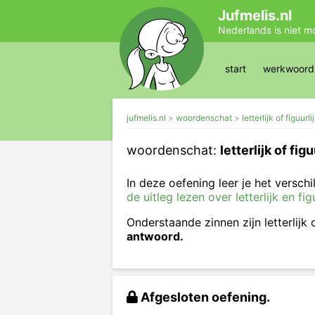
Jufmelis.nl
Nederlands is niet m
start
werkwoords
jufmelis.nl
woordenschat
letterlijk of figuurli
woordenschat:
letterlijk of figu
In deze oefening leer je het verschil
de uitleg lezen over letterlijk en fig
Onderstaande zinnen zijn letterlijk 
antwoord.
Afgesloten oefening.