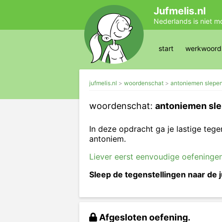
Jufmelis.nl
Nederlands is niet m
start
werkwoords
jufmelis.nl
woordenschat
antoniemen slepe
woordenschat:
antoniemen sle
In deze opdracht ga je lastige tege
antoniem.
Liever eerst eenvoudige oefeninge
Sleep de tegenstellingen naar de j
Afgesloten oefening.