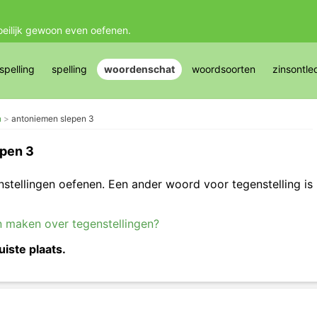
oeilijk gewoon even oefenen.
pelling
spelling
woordenschat
woordsoorten
zinsontle
n
antoniemen slepen 3
pen 3
nstellingen oefenen. Een ander woord voor tegenstelling is
n maken over tegenstellingen?
uiste plaats.