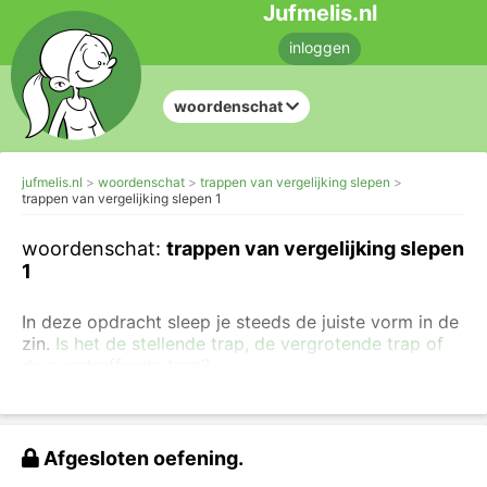
Jufmelis.nl
inloggen
woordenschat
jufmelis.nl
woordenschat
trappen van vergelijking slepen
trappen van vergelijking slepen 1
woordenschat:
trappen van vergelijking slepen
1
In deze opdracht sleep je steeds de juiste vorm in de
zin.
Is het de stellende trap, de vergrotende trap of
de overtreffende trap?
Maak ook de andere oefeningen over de
overtreffende trap.
Afgesloten oefening.
Sleep het juiste woord naar de juiste plaats.