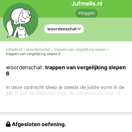
Jufmelis.nl
inloggen
woordenschat
jufmelis.nl
woordenschat
trappen van vergelijking slepen
trappen van vergelijking slepen 6
woordenschat:
trappen van vergelijking slepen
6
In deze opdracht sleep je steeds de juiste vorm in de
zin.
Is het de stellende trap, de vergrotende trap of
de overtreffende trap?
Maak ook de andere oefeningen over de
overtreffende trap.
Afgesloten oefening.
Sleep het juiste woord naar de juiste plaats.