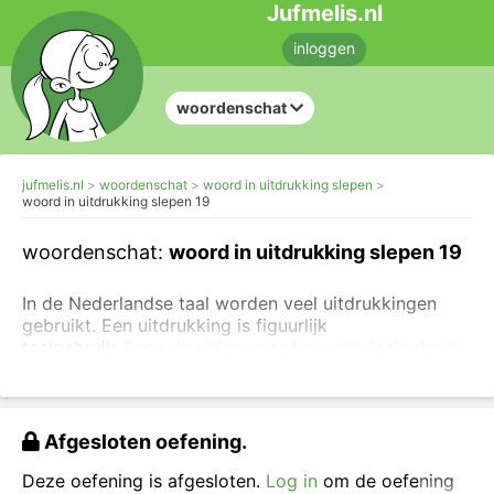
Jufmelis.nl
inloggen
woordenschat
jufmelis.nl
woordenschat
woord in uitdrukking slepen
woord in uitdrukking slepen 19
woordenschat:
woord in uitdrukking slepen 19
In de Nederlandse taal worden veel uitdrukkingen
gebruikt. Een uitdrukking is figuurlijk
taalgebruik.
Lees de uitleg over figuurlijk taalgebruik
.
Je kunt ook
oefenen met de betekenis van een
uitdrukking
.
Afgesloten oefening.
In de onderstaande uitdrukking is steeds een
woord weggelaten. Sleep het juiste woord in de
Deze oefening is afgesloten.
Log in
om de oefening
uitdrukking.