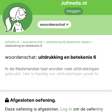
Jufmelis.nl
inloggen
woordenschat
jufmelis.nl
woordenschat
uitdrukking bij betekenis slepen
uitdrukking en betekenis 6
woordenschat:
uitdrukking en betekenis 6
In de Nederlandse taal worden veel uitdrukkingen
gebruikt. Het is handig om uitdrukkingen goed te
begrijpen, want anders kunnen er misverstanden
ontstaan.
Om een uitdrukking te kunnen gebruiken, moet je de
betekenis kennen
. In deze oefening zie je steeds de
Afgesloten oefening.
betekenis van de uitdrukking en daar zoek je dan de
juiste uitdrukking bij. Je kunt ook eerst
oefenen met
Deze oefening is afgesloten.
Log in
om de oefening