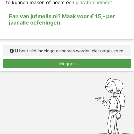
het herkennen van figuurlijk taalgebruik
.
te kunnen maken of neem een
jaarabonnement
.
In deze opdracht zie je vijf betekenissen van
Fan van jufmelis.nl? Maak voor
€ 15,-
per
uitdrukkingen. Sleep steeds de juiste uitdrukking bij
jaar alle oefeningen.
de betekenis.
U bent niet ingelogd en scores worden niet opgeslagen.
Inloggen