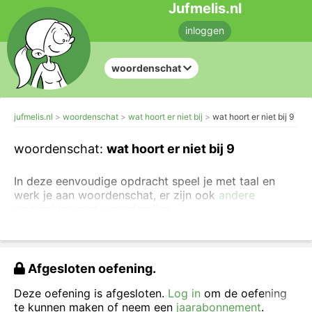
Jufmelis.nl
inloggen
woordenschat
jufmelis.nl
woordenschat
wat hoort er niet bij
wat hoort er niet bij 9
woordenschat:
wat hoort er niet bij 9
In deze eenvoudige opdracht speel je met taal en
werk je aan woordenschat, er zijn ook
andere
opdrachten met woordenrijen
.
In deze oefening staan steeds vier woorden, maar
één woord hoort er niet bij.
Afgesloten oefening.
Klik het woord aan dat er niet bij hoort.
Deze oefening is afgesloten.
Log in
om de oefening
te kunnen maken of neem een
jaarabonnement
.