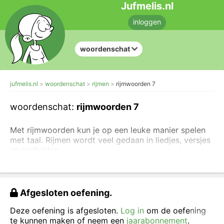
Jufmelis.nl
inloggen
woordenschat
jufmelis.nl
woordenschat
rijmen
rijmwoorden 7
woordenschat:
rijmwoorden 7
Met rijmwoorden kun je op een leuke manier spelen
met taal. Rijmen wordt veel gedaan in liedjes, versjes
en gedichten.
Sleep de rijmwoorden naar de juiste vakjes.
Afgesloten oefening.
Deze oefening is afgesloten.
Log in
om de oefening
te kunnen maken of neem een
jaarabonnement
.