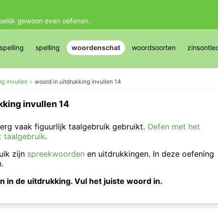
oeilijk gewoon even oefenen.
pelling
spelling
woordenschat
woordsoorten
zinsontle
ng invullen
woord in uitdrukking invullen 14
kking invullen 14
erg vaak figuurlijk taalgebruik gebruikt.
Oefen met het
jk taalgebruik
.
uik zijn
spreekwoorden
en uitdrukkingen. In deze oefening
n.
in de uitdrukking. Vul het juiste woord in.