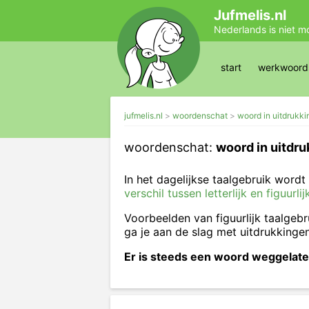
Jufmelis.nl
Nederlands is niet m
start
werkwoords
jufmelis.nl
woordenschat
woord in uitdrukki
woordenschat:
woord in uitdru
In het dagelijkse taalgebruik wordt 
verschil tussen letterlijk en figuurli
Voorbeelden van figuurlijk taalgebr
ga je aan de slag met uitdrukkinge
Er is steeds een woord weggelaten 