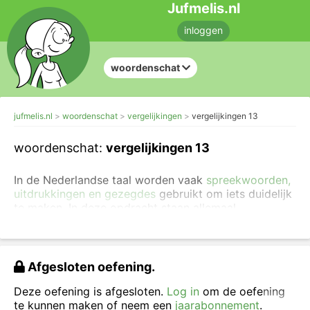
Jufmelis.nl
inloggen
woordenschat
jufmelis.nl
woordenschat
vergelijkingen
vergelijkingen 13
woordenschat:
vergelijkingen 13
In de Nederlandse taal worden vaak
spreekwoorden,
uitdrukkingen en gezegdes
gebruikt om iets duidelijk
te maken. In deze opdracht staan allemaal
vergelijkingen. Voor
de betekenis van de
uitdrukkingen kun je in een woordenboek kijken
.
Sleep steeds het juiste woord in de vergelijking.
Afgesloten oefening.
Deze oefening is afgesloten.
Log in
om de oefening
te kunnen maken of neem een
jaarabonnement
.