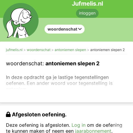
Jufmelis.nl
inloggen
woordenschat
jufmelis.nl
woordenschat
antoniemen slepen
antoniemen slepen 2
woordenschat:
antoniemen slepen 2
In deze opdracht ga je lastige tegenstellingen
oefenen. Een ander woord voor tegenstelling is
antoniem.
Liever eerst eenvoudige oefeningen maken over
tegenstellingen?
Afgesloten oefening.
Sleep de tegenstellingen naar de juiste plaats.
Deze oefening is afgesloten.
Log in
om de oefening
te kunnen maken of neem een
jaarabonnement
.