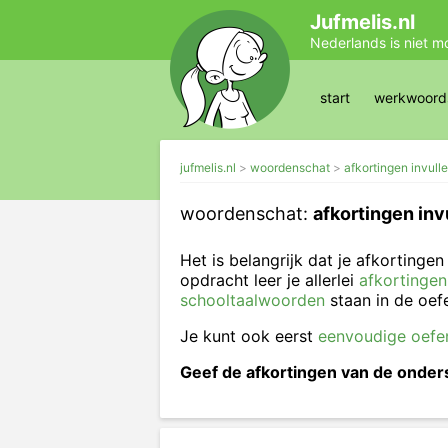
Jufmelis.nl
Nederlands is niet m
start
werkwoords
jufmelis.nl
woordenschat
afkortingen invull
woordenschat:
afkortingen inv
Het is belangrijk dat je afkortingen
opdracht leer je allerlei
afkortingen
schooltaalwoorden
staan in de oef
Je kunt ook eerst
eenvoudige oefe
Geef de afkortingen van de onde