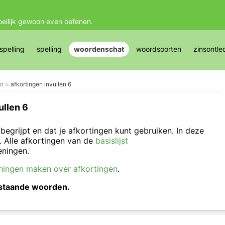
oeilijk gewoon even oefenen.
pelling
spelling
woordenschat
woordsoorten
zinsontle
en
afkortingen invullen 6
ullen 6
 begrijpt en dat je afkortingen kunt gebruiken. In deze
. Alle afkortingen van de
basislijst
eningen.
ningen maken over afkortingen
.
rstaande woorden.