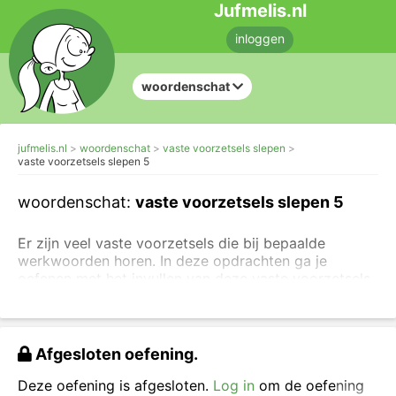
Jufmelis.nl
inloggen
woordenschat
jufmelis.nl
woordenschat
vaste voorzetsels slepen
vaste voorzetsels slepen 5
woordenschat:
vaste voorzetsels slepen 5
Er zijn veel vaste voorzetsels die bij bepaalde
werkwoorden horen. In deze opdrachten ga je
oefenen met het invullen van deze vaste voorzetsels.
Lees de uitleg over voorzetsels
of
lees de uitleg over
het voorzetselvoorwerp
. Je kunt ook direct verder
gaan met
lastigere opdrachten over het herkennen
Afgesloten oefening.
van het voorzetselvoorwerp.
Deze oefening is afgesloten.
Log in
om de oefening
Sleep het juiste voorzetsel in de zin.