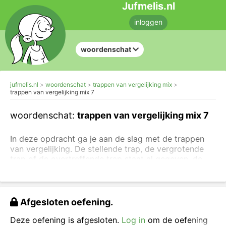
Jufmelis.nl
inloggen
woordenschat
jufmelis.nl
woordenschat
trappen van vergelijking mix
trappen van vergelijking mix 7
woordenschat:
trappen van vergelijking mix 7
In deze opdracht ga je aan de slag met de trappen
van vergelijking. De stellende trap, de vergrotende
trap of de overtreffende trap staat al gegeven, de
rest moet nog worden ingevuld. Lees eventueel
de
uitleg over de trappen van vergelijking
.
Als je deze opdrachten lastig vindt, kun je ook
Afgesloten oefening.
eerst
eenvoudigere oefeningen met de trappen van
vergelijking maken
.
Deze oefening is afgesloten.
Log in
om de oefening