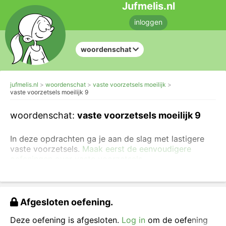
Jufmelis.nl
inloggen
woordenschat
jufmelis.nl
woordenschat
vaste voorzetsels moeilijk
vaste voorzetsels moeilijk 9
woordenschat:
vaste voorzetsels moeilijk 9
In deze opdrachten ga je aan de slag met lastigere
vaste voorzetsels.
Maak eerst de eenvoudigere
oefeningen over vaste voorzetsels.
Vul het juiste voorzetsel in.
Afgesloten oefening.
Deze oefening is afgesloten.
Log in
om de oefening