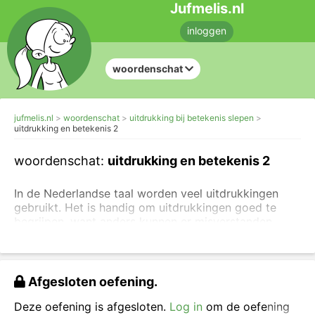
Jufmelis.nl
inloggen
woordenschat
jufmelis.nl
woordenschat
uitdrukking bij betekenis slepen
uitdrukking en betekenis 2
woordenschat:
uitdrukking en betekenis 2
In de Nederlandse taal worden veel uitdrukkingen
gebruikt. Het is handig om uitdrukkingen goed te
begrijpen, want anders kunnen er misverstanden
ontstaan.
Om een uitdrukking te kunnen gebruiken, moet je de
betekenis kennen
. In deze oefening zie je steeds de
Afgesloten oefening.
betekenis van de uitdrukking en daar zoek je dan de
juiste uitdrukking bij. Je kunt ook eerst
oefenen met
Deze oefening is afgesloten.
Log in
om de oefening