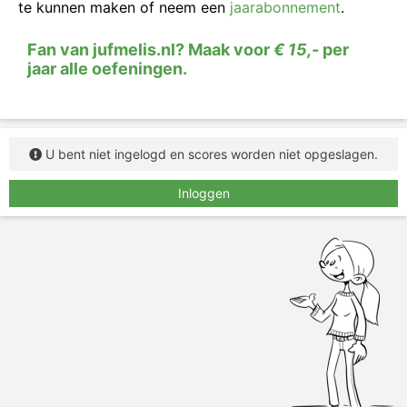
het herkennen van figuurlijk taalgebruik
.
te kunnen maken of neem een
jaarabonnement
.
In deze opdracht zie je vijf betekenissen van
Fan van jufmelis.nl? Maak voor
€ 15,-
per
uitdrukkingen. Sleep steeds de juiste uitdrukking bij
jaar alle oefeningen.
de betekenis.
U bent niet ingelogd en scores worden niet opgeslagen.
Inloggen