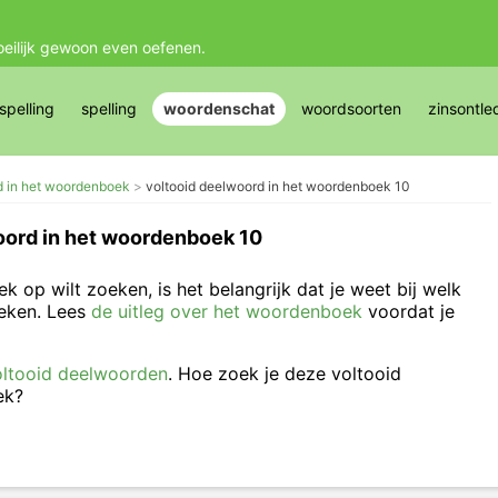
oeilijk gewoon even oefenen.
pelling
spelling
woordenschat
woordsoorten
zinsontle
d in het woordenboek
voltooid deelwoord in het woordenboek 10
oord in het woordenboek 10
 op wilt zoeken, is het belangrijk dat je weet bij welk
eken. Lees
de uitleg over het woordenboek
voordat je
oltooid deelwoorden
. Hoe zoek je deze voltooid
oek?