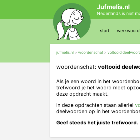
Jufmelis.nl
Nederlands is niet m
start
werkwoords
jufmelis.nl
woordenschat
voltooid deelwoor
woordenschat:
voltooid deelw
Als je een woord in het woordenboek
trefwoord je het woord moet opzo
deze opdracht maakt.
In deze opdrachten staan allerlei
v
deelwoorden op in het woordenb
Geef steeds het juiste trefwoord.