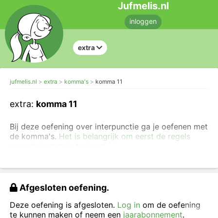
Jufmelis.nl
inloggen
extra
jufmelis.nl
extra
komma's
komma 11
extra:
komma 11
Bij deze oefening over interpunctie ga je oefenen met
de komma's.
Het is belangrijk om eerst de regels
over de komma's te lezen.
Een komma staat tussen gelijkwaardige bijvoeglijk
naamwoorden, hiermee wordt bedoeld dat er
meerdere bijvoeglijk naamwoorden iets over
Afgesloten oefening.
hetzelfde zelfstandig naamwoord zeggen.
Deze oefening is afgesloten.
Log in
om de oefening
Sleep de komma’s naar de juiste plek. Als je een
te kunnen maken of neem een
jaarabonnement
.