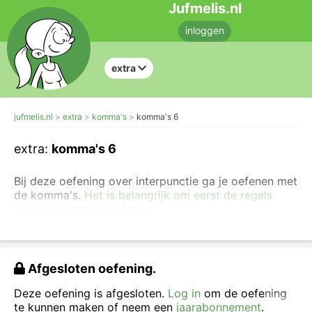
Jufmelis.nl
inloggen
extra
jufmelis.nl
extra
komma's
komma's 6
extra:
komma's 6
Bij deze oefening over interpunctie ga je oefenen met
de komma's.
Het is belangrijk om eerst de regels
over de komma's te lezen.
In deze oefening staan
opsommingen
. Een komma
wordt gebruikt tussen de verschillende onderdelen
van een opsomming.
Afgesloten oefening.
Sleep de komma’s naar de juiste plek. Als je een
Deze oefening is afgesloten.
Log in
om de oefening
fout hebt gemaakt, klik je op de komma en probeer
te kunnen maken of neem een
jaarabonnement
.