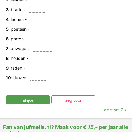
Geef van de werkwoorden de aangepaste stam/ ik-
3
: braden -
vorm.
4
: lachen -
5
: poetsen -
6
: praten -
7
: bewegen -
8
: houden -
9
: raden -
10
: duwen -
de stam 2
Fan van jufmelis.nl? Maak voor
€ 15,-
per jaar alle