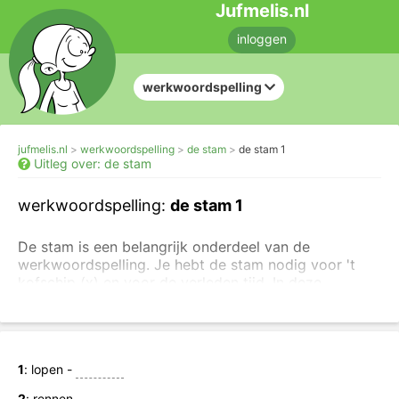
Jufmelis.nl
inloggen
werkwoordspelling
jufmelis.nl
werkwoordspelling
de stam
de stam 1
Uitleg over: de stam
werkwoordspelling:
de stam 1
De stam is een belangrijk onderdeel van de
werkwoordspelling. Je hebt de stam nodig voor 't
kofschip (x) en voor de verleden tijd. In deze
oefening ga je oefenen met het maken van
de
aangepaste stam ofwel de ik-vorm.
Is deze oefening te makkelijk? Ga dan direct
naar:
werkwoordspelling tegenwoordige tijd
of
1
: lopen -
werkwoordspelling verleden tijd
.
2
: rennen -