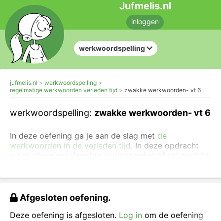
Jufmelis.nl
inloggen
werkwoordspelling
jufmelis.nl
werkwoordspelling
regelmatige werkwoorden verleden tijd
zwakke werkwoorden- vt 6
werkwoordspelling:
zwakke werkwoorden- vt 6
In deze oefening ga je aan de slag met
de
werkwoorden in de verleden tijd
. In deze opdracht
staan alleen regelmatige werkwoorden ofwel zwakke
werkwoorden. Je kunt ook
moeilijkere oefeningen
maken over de werkwoordspelling in de verleden
tijd
.
Afgesloten oefening.
Schrijf de juiste werkwoordsvorm in de verleden
tijd.
Deze oefening is afgesloten.
Log in
om de oefening