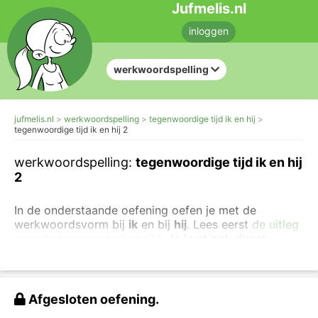
Jufmelis.nl
inloggen
werkwoordspelling
jufmelis.nl
werkwoordspelling
tegenwoordige tijd ik en hij
tegenwoordige tijd ik en hij 2
werkwoordspelling:
tegenwoordige tijd ik en hij
2
In de onderstaande oefening oefen je met de
werkwoordsvorm bij
ik
en bij
hij
. Lees eerst
de uitleg
over de tegenwoordige tijd
. Je kunt ook direct
moeilijkere oefeningen maken met de
werkwoordspelling in de tegenwoordige tijd.
Zet het werkwoord in de tegenwoordige tijd.
Afgesloten oefening.