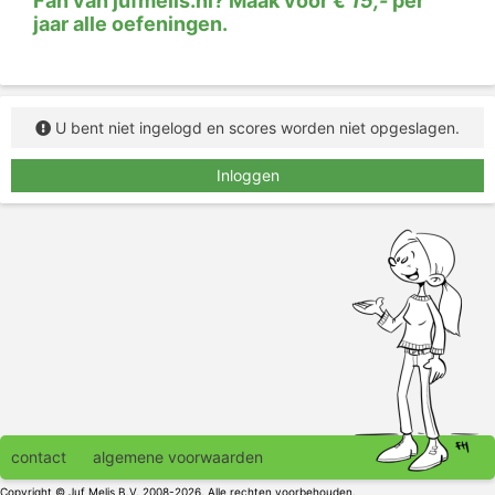
Fan van jufmelis.nl? Maak voor
€ 15,-
per
jaar alle oefeningen.
U bent niet ingelogd en scores worden niet opgeslagen.
Inloggen
contact
algemene voorwaarden
Copyright © Juf Melis B.V. 2008-2026. Alle rechten voorbehouden.