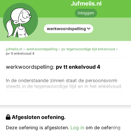
Jufmelis.nl
inloggen
werkwoordspelling
jufmelis.nl
werkwoordspelling
pv tegenwoordige tijd enkelvoud
pv tt enkelvoud 4
werkwoordspelling:
pv tt enkelvoud 4
In de onderstaande zinnen staat de persoonsvorm
steeds in de tegenwoordige tijd en in het enkelvoud.
Lees eerst
de uitleg over de werkwoordspelling in de
tegenwoordige tijd
of
oefen met het herkennen van
de persoonsvorm
.
Vul de juiste vorm van het werkwoord in de
Afgesloten oefening.
tegenwoordige tijd in.
Deze oefening is afgesloten.
Log in
om de oefening