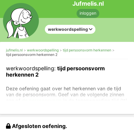
Jufmelis.nl
inloggen
werkwoordspelling
jufmelis.nl
werkwoordspelling
tijd persoonsvorm herkennen
tijd persoonsvorm herkennen 2
werkwoordspelling:
tijd persoonsvorm
herkennen 2
Deze oefening gaat over het herkennen van de tijd
van de persoonsvorm. Geef van de volgende zinnen
aan of
de persoonsvorm
in de tegenwoordige tijd (tt)
of in de verleden tijd (vt) staat.
Als je alle soorten tijden wilt oefenen, dan kan dat bij
werkwoordstijden
.
Afgesloten oefening.